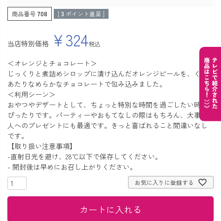
商品番号
708
[
3
ポイント進呈 ]
¥
324
当店特別価格
税込
＜オレンジとチョコレート＞
じっくりと煮詰めシロップに漬け込んだオレンジピールを、くち
あたりなめらかなチョコレートで包み込みました。
＜利用シーン＞
おやつやデザートとして、ちょっと特別な時間を過ごしたい時に
ぴったりです。パーティーやおもてなしの際はもちろん、大事な
人へのプレゼントにも最適です。きっと喜ばれること間違いなし
です。
【取り扱い注意事項】
-直射日光を避け、28℃以下で保存してください。
- 開封後は早めにお召し上がりください。
お気に入りに登録する
カートに入れる