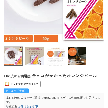
チョコがかかったオレンジピール
口に広がる満足感
テレビで紹介されました
クール便（冷蔵）
本日
12時00分
までのご注文で
2026/08/19（水）
に
佐川急便
でお届けしま
す。
東京都
お届け先を変更