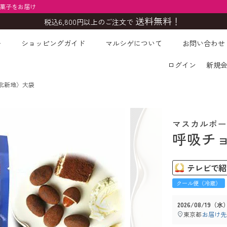
お菓子をお届け
送料無料！
税込6,800円以上のご注文で
ー
ショッピングガイド
マルシゲについて
お問い合わせ
検索
ログイン
新規
北新地〉大袋
マスカルポー
呼吸チ
テレビで紹
クール便（冷蔵）
2026/08/19（水
東京都
お届け先