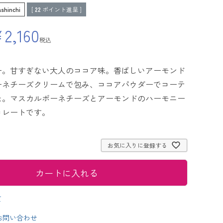
shinchi
[
22
ポイント進呈 ]
¥
2,160
税込
ー。甘すぎない大人のココア味。香ばしいアーモンド
ーネチーズクリームで包み、ココアパウダーでコーテ
た。マスカルポーネチーズとアーモンドのハーモニー
コレートです。
お気に入りに登録する
カートに入れる
て
お問い合わせ