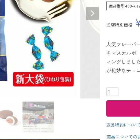
商品番号
400-kita
当店特別価格
人気フレーバ
をマスカルポ
ィングしまし
が絶妙なチョ
返品特約につい
商品についての