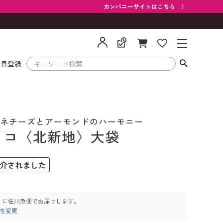
カンパニーサイトはこちら 〉
会員登録
ネチーズとアーモンドのハーモニー
ョコ〈北新地〉大袋
介されました
）
に
佐川急便
でお届けします。
を変更