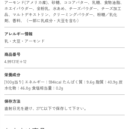
アーモンド(アメリカ産)、砂糖、ココアバター、乳糖、食物油脂、
ホエイパウダー、全粉乳、水あめ、チーズパウダー、チーズ加工
品、マルトデキストリン、クリーミングパウダー、粉糖／乳化
剤、香料、（一部に乳成分・大豆を含む）
アレルギー情報
乳・大豆・アーモンド
商品番号
4.99131E+12
栄養成分
[100g当り] エネルギー：594kcal たんぱく質：9.6g 脂質：40.9g 炭
水化物：46.8g 食塩相当量：0.2g
保存方法
直射日光を避け、27℃以下で保存して下さい。