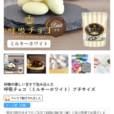
砂糖の優しい甘さで包み込んだ
呼吸チョコ〈ミルキーホワイト〉プチサイズ
テレビで紹介されました
クール便（冷蔵）
明日
12時00分
までのご注文で
2026/08/13（木）
に
佐川急便
でお届けしま