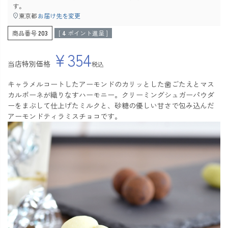
す。
東京都
お届け先を変更
商品番号
203
[
4
ポイント進呈 ]
¥
354
当店特別価格
税込
キャラメルコートしたアーモンドのカリッとした歯ごたえとマス
カルポーネが織りなすハーモニー。クリーミングシュガーパウダ
ーをまぶして仕上げたミルクと、砂糖の優しい甘さで包み込んだ
アーモンドティラミスチョコです。