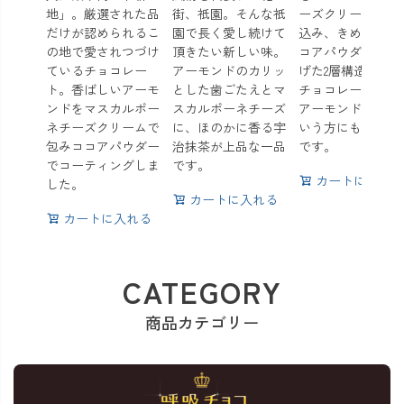
地」。厳選された品
街、祇園。そんな祇
ーズクリームで包
だけが認められるこ
園で長く愛し続けて
込み、きめ細かな
の地で愛されつづけ
頂きたい新しい味。
コアパウダーで仕
ているチョコレー
アーモンドのカリッ
げた2層構造の贅
ト。香ばしいアーモ
とした歯ごたえとマ
チョコレートです
ンドをマスカルポー
スカルポーネチーズ
アーモンドが苦手
ネチーズクリームで
に、ほのかに香る宇
いう方にもオスス
包みココアパウダー
治抹茶が上品な一品
です。
でコーティングしま
です。
カートに入れる
した。
カートに入れる
カートに入れる
CATEGORY
商品カテゴリー