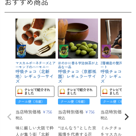
おすすめ商品
マスカルポーネチーズとア
ほのかに香る宇治抹茶が上
2層構造の贅沢なチョコ
ーモンドのハーモニー
品な一品
ート
呼吸チョコ〈北新
呼吸チョコ〈京都祇
呼吸チョコ〈ミル
地〉レギュラーサイ
園〉レギュラーサイ
ク〉レギュラーサ
ズ
ズ
ズ
テレビで紹介され
テレビで紹介され
テレビで紹介され
ました
ました
ました
クール便（冷蔵）
クール便（冷蔵）
クール便（冷蔵）
当店特別価格
¥
756
当店特別価格
¥
756
当店特別価格
¥
75
税込
税込
税込
味に厳しい大阪で粋
“はんなり”とした京
ミルクチョコボー
人が集う街「北新
風情を代表する花
をマスカルポーネ