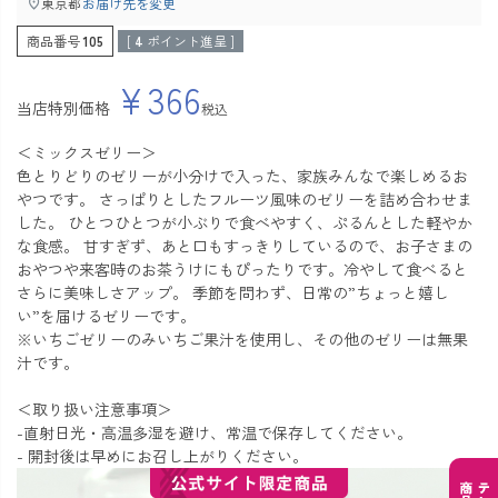
東京都
お届け先を変更
商品番号
105
[
4
ポイント進呈 ]
¥
366
当店特別価格
税込
＜ミックスゼリー＞
色とりどりのゼリーが小分けで入った、家族みんなで楽しめるお
やつです。 さっぱりとしたフルーツ風味のゼリーを詰め合わせま
した。 ひとつひとつが小ぶりで食べやすく、ぷるんとした軽やか
な食感。 甘すぎず、あと口もすっきりしているので、お子さまの
おやつや来客時のお茶うけにもぴったりです。冷やして食べると
さらに美味しさアップ。 季節を問わず、日常の”ちょっと嬉し
い”を届けるゼリーです。
※いちごゼリーのみいちご果汁を使用し、その他のゼリーは無果
汁です。
＜取り扱い注意事項＞
-直射日光・高温多湿を避け、常温で保存してください。
- 開封後は早めにお召し上がりください。