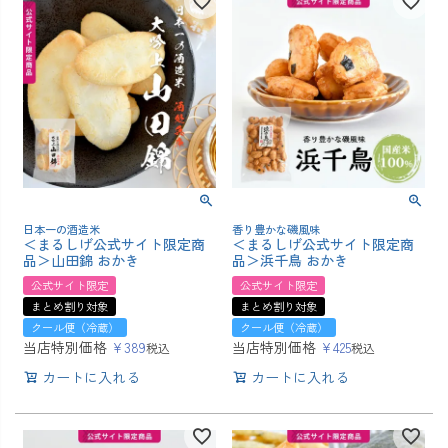
日本一の酒造米
香り豊かな磯風味
＜まるしげ公式サイト限定商
＜まるしげ公式サイト限定商
品＞山田錦 おかき
品＞浜千鳥 おかき
公式サイト限定
公式サイト限定
まとめ割り対象
まとめ割り対象
クール便（冷蔵）
クール便（冷蔵）
当店特別価格
¥
389
当店特別価格
¥
425
税込
税込
カートに入れる
カートに入れる