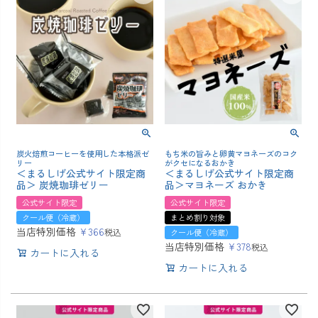
炭火焙煎コーヒーを使用した本格派ゼ
もち米の旨みと卵黄マヨネーズのコク
リー
がクセになるおかき
＜まるしげ公式サイト限定商
＜まるしげ公式サイト限定商
品＞ 炭焼珈琲ゼリー
品＞マヨネーズ おかき
公式サイト限定
公式サイト限定
クール便（冷蔵）
まとめ割り対象
当店特別価格
¥
366
税込
クール便（冷蔵）
当店特別価格
¥
378
税込
カートに入れる
カートに入れる