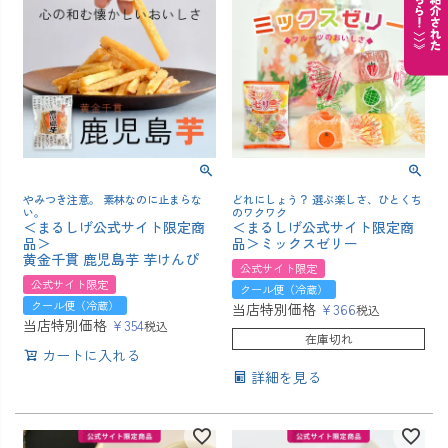
やみつき注意。 素林なのに止まらな
どれにしょう？ 選ぶ楽しさ、ひとくち
い。
のワクワク
＜まるしげ公式サイト限定商
＜まるしげ公式サイト限定商
品＞
品＞ミックスゼリー
黄金千貫 鹿児島芋 芋けんぴ
公式サイト限定
公式サイト限定
クール便（冷蔵）
クール便（冷蔵）
当店特別価格
¥
366
税込
当店特別価格
¥
354
税込
在庫切れ
カートに入れる
詳細を見る