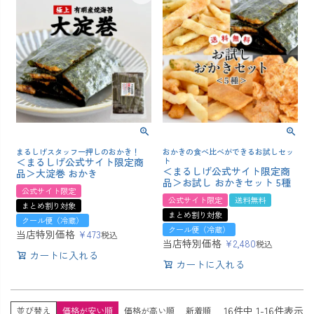
まるしげスタッフ一押しのおかき！
おかきの食べ比べができるお試しセッ
＜まるしげ公式サイト限定商
ト
＜まるしげ公式サイト限定商
品＞大淀巻 おかき
品＞お試し おかきセット 5種
公式サイト限定
公式サイト限定
送料無料
まとめ割り対象
まとめ割り対象
クール便（冷蔵）
クール便（冷蔵）
当店特別価格
¥
473
税込
当店特別価格
¥
2,480
税込
カートに入れる
カートに入れる
16
件中
1
-
16
件表示
並び替え
価格が安い順
価格が高い順
新着順