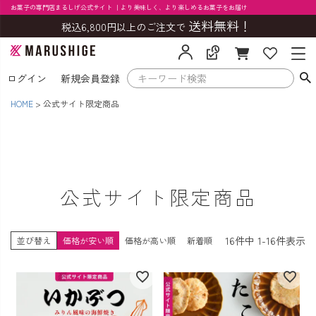
お菓子の専門店まるしげ公式サイト ｜より美味しく、より楽しめるお菓子をお届け
送料無料！
税込6,800円以上のご注文で
ログイン
新規会員登録
HOME
公式サイト限定商品
公式サイト限定商品
16
件中
1
-
16
件表示
並び替え
価格が安い順
価格が高い順
新着順