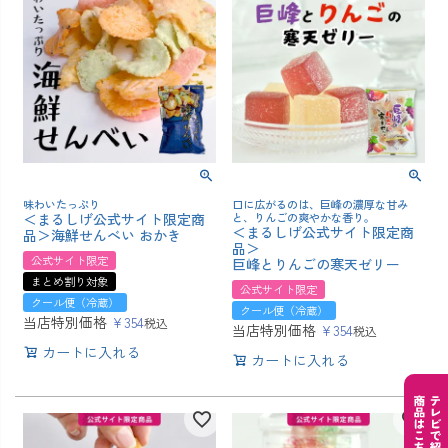
味わいたっぷり
口に広がるのは、巨峰の濃厚な甘み
＜まるしげ公式サイト限定商
と、りんごの爽やかな香り。
＜まるしげ公式サイト限定商
品＞海鮮せんべい おかき
品＞
公式サイト限定
巨峰とりんごの寒天ゼリー
まとめ割り対象
公式サイト限定
クール便（冷蔵）
クール便（冷蔵）
当店特別価格
¥
354
税込
当店特別価格
¥
354
税込
カートに入れる
カートに入れる