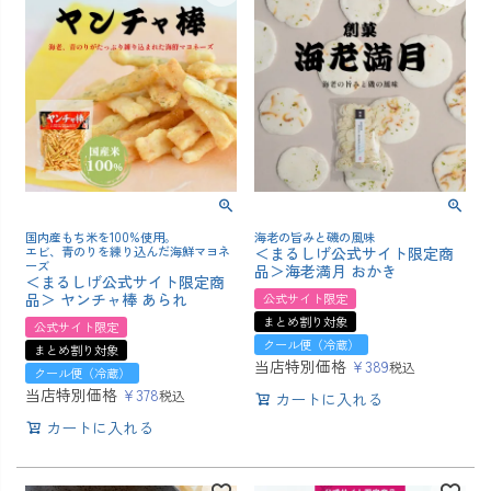
国内産もち米を100%使用。
海老の旨みと磯の風味
エビ、青のりを練り込んだ海鮮マヨネ
＜まるしげ公式サイト限定商
ーズ
品＞海老満月 おかき
＜まるしげ公式サイト限定商
品＞ ヤンチャ棒 あられ
公式サイト限定
まとめ割り対象
公式サイト限定
クール便（冷蔵）
まとめ割り対象
当店特別価格
¥
389
税込
クール便（冷蔵）
当店特別価格
¥
378
税込
カートに入れる
カートに入れる