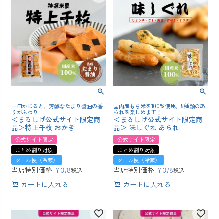
一口かじると、芳醇なたまり醬油の香
国内産もち米を100%使用。5種類のあ
りがふわり
られを楽しめます！
＜まるしげ公式サイト限定商
＜まるしげ公式サイト限定商
品＞特上千枚 おかき
品＞ 味しぐれ あられ
公式サイト限定
公式サイト限定
まとめ割り対象
まとめ割り対象
クール便（冷蔵）
クール便（冷蔵）
当店特別価格
¥
378
当店特別価格
¥
378
税込
税込
カートに入れる
カートに入れる