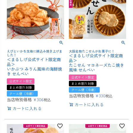
えびといかを生地に練込み焼き上げま
大阪名物たこせんがお菓子に！
した！
＜まるしげ公式サイト限定商
＜まるしげ公式サイト限定商
品＞
品＞
たこせん マヨネーズたこ焼き
いかぶつ みりん風味の海鮮焼
風味 せんべい
き せんべい
公式サイト限定
公式サイト限定
まとめ割り対象
まとめ割り対象
クール便（冷蔵）
クール便（冷蔵）
当店特別価格
¥
330
税込
当店特別価格
¥
306
税込
カートに入れる
カートに入れる